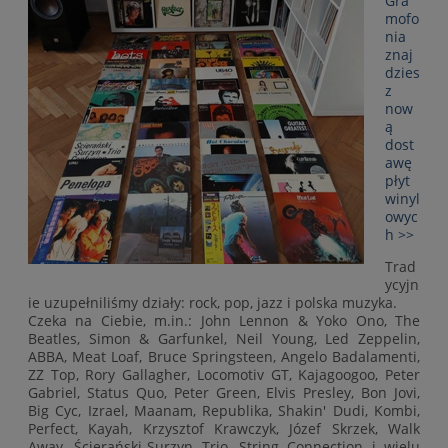
Gra
mofo
nia
znaj
dzies
z
now
ą
dost
awę
płyt
winyl
owyc
h >>
Trad
ycyjn
ie uzupełniliśmy działy: rock, pop, jazz i polska muzyka.
Czeka na Ciebie, m.in.: John Lennon & Yoko Ono, The
Beatles, Simon & Garfunkel, Neil Young, Led Zeppelin,
ABBA, Meat Loaf, Bruce Springsteen, Angelo Badalamenti,
ZZ Top, Rory Gallagher, Locomotiv GT, Kajagoogoo, Peter
Gabriel, Status Quo, Peter Green, Elvis Presley, Bon Jovi,
Big Cyc, Izrael, Maanam, Republika, Shakin' Dudi, Kombi,
Perfect, Kayah, Krzysztof Krawczyk, Józef Skrzek, Walk
Away, Ścierański-Surzyn Trio, String Connection i wielu