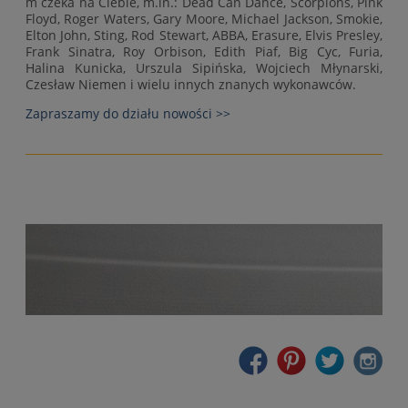
m czeka na Ciebie, m.in.: Dead Can Dance, Scorpions, Pink
Floyd, Roger Waters, Gary Moore, Michael Jackson, Smokie,
Elton John, Sting, Rod Stewart, ABBA, Erasure, Elvis Presley,
Frank Sinatra, Roy Orbison, Edith Piaf, Big Cyc, Furia,
Halina Kunicka, Urszula Sipińska, Wojciech Młynarski,
Czesław Niemen i wielu innych znanych wykonawców.
Zapraszamy do działu nowości >>