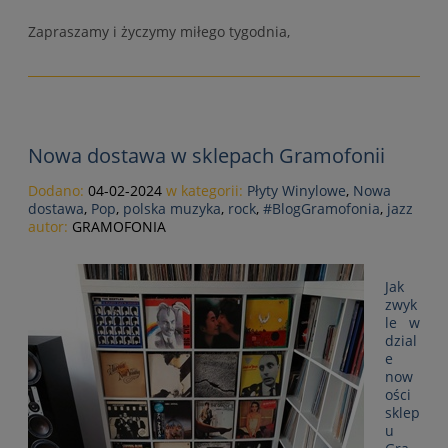
Zapraszamy i życzymy miłego tygodnia,
Nowa dostawa w sklepach Gramofonii
Dodano:
04-02-2024
w kategorii:
Płyty Winylowe
,
Nowa
dostawa
,
Pop
,
polska muzyka
,
rock
,
#BlogGramofonia
,
jazz
autor:
GRAMOFONIA
Jak
zwyk
le w
dzial
e
now
ości
sklep
u