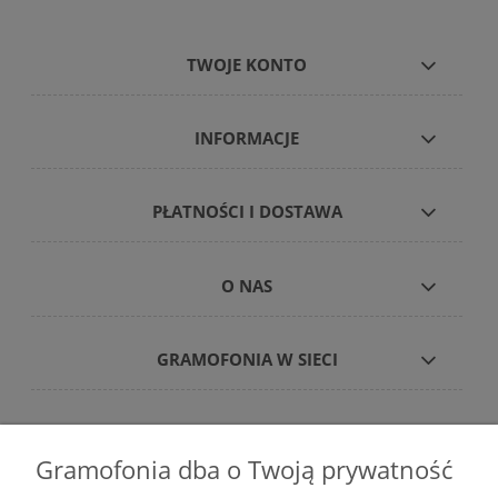
TWOJE KONTO
INFORMACJE
PŁATNOŚCI I DOSTAWA
O NAS
GRAMOFONIA W SIECI
Gramofonia dba o Twoją prywatność
Płyty winylowe – internetowy sklep płytowy