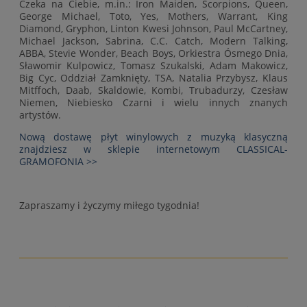
Czeka na Ciebie, m.in.: Iron Maiden, Scorpions, Queen,
George Michael, Toto, Yes, Mothers, Warrant, King
Diamond, Gryphon, Linton Kwesi Johnson, Paul McCartney,
Michael Jackson, Sabrina, C.C. Catch, Modern Talking,
ABBA, Stevie Wonder, Beach Boys, Orkiestra Ósmego Dnia,
Sławomir Kulpowicz, Tomasz Szukalski, Adam Makowicz,
Big Cyc, Oddział Zamknięty, TSA, Natalia Przybysz, Klaus
Mitffoch, Daab, Skaldowie, Kombi, Trubadurzy, Czesław
Niemen, Niebiesko Czarni i wielu innych znanych
artystów.
Nową dostawę płyt winylowych z muzyką klasyczną
znajdziesz w sklepie internetowym CLASSICAL-
GRAMOFONIA >>
Zapraszamy i życzymy miłego tygodnia!