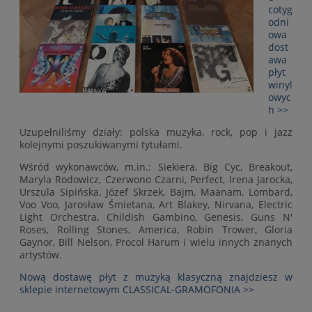
cotyg
odni
owa
dost
awa
płyt
winyl
owyc
h >>
Uzupełniliśmy działy: polska muzyka, rock, pop i jazz
kolejnymi poszukiwanymi tytułami.
Wśród wykonawców, m.in.: Siekiera, Big Cyc, Breakout,
Maryla Rodowicz, Czerwono Czarni, Perfect, Irena Jarocka,
Urszula Sipińska, Józef Skrzek, Bajm, Maanam, Lombard,
Voo Voo, Jarosław Śmietana, Art Blakey, Nirvana, Electric
Light Orchestra, Childish Gambino, Genesis, Guns N'
Roses, Rolling Stones, America, Robin Trower, Gloria
Gaynor, Bill Nelson, Procol Harum i wielu innych znanych
artystów.
Nową dostawę płyt z muzyką klasyczną znajdziesz w
sklepie internetowym CLASSICAL-GRAMOFONIA >>