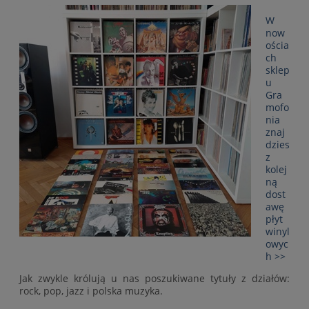
W
now
ościa
ch
sklep
u
Gra
mofo
nia
znaj
dzies
z
kolej
ną
dost
awę
płyt
winyl
owyc
h >>
Jak zwykle królują u nas poszukiwane tytuły z działów:
rock, pop, jazz i polska muzyka.