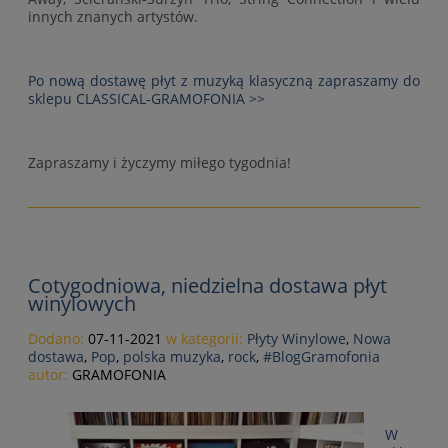
innych znanych artystów.
Po nową dostawę płyt z muzyką klasyczną zapraszamy do
sklepu CLASSICAL-GRAMOFONIA >>
Zapraszamy i życzymy miłego tygodnia!
Cotygodniowa, niedzielna dostawa płyt
winylowych
Dodano:
07-11-2021
w kategorii:
Płyty Winylowe
,
Nowa
dostawa
,
Pop
,
polska muzyka
,
rock
,
#BlogGramofonia
autor:
GRAMOFONIA
W