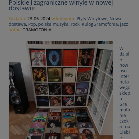
Polskie i zagraniczne winyle w nowej
dostawie
Dodano:
23-06-2024
w kategorii:
Płyty Winylowe
,
Nowa
dostawa
,
Pop
,
polska muzyka
,
rock
,
#BlogGramofonia
,
jazz
autor:
GRAMOFONIA
W
dzial
e
now
ości
inter
neto
wego
sklep
u
Gra
mofo
nia
czek
a na
Ciebi
e