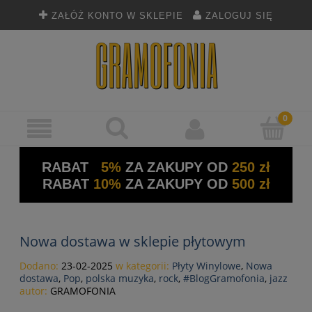
ZAŁÓŻ KONTO W SKLEPIE
ZALOGUJ SIĘ
RABAT
5%
ZA ZAKUPY OD
250 zł
RABAT
10%
ZA ZAKUPY OD
500 zł
Nowa dostawa w sklepie płytowym
Dodano:
23-02-2025
w kategorii:
Płyty Winylowe
,
Nowa
dostawa
,
Pop
,
polska muzyka
,
rock
,
#BlogGramofonia
,
jazz
autor:
GRAMOFONIA